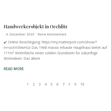
Handwerkerobjekt in Oechlitz
4. Dezember 2025
Keine Kommentare
✔️ Online-Besichtigung: https://my.matterport.com/show/?
m=uc6Yi3VwHLb Das 1968 massiv erbaute Haupthaus bietet auf
111m² Wohnfläche einen soliden Grundstein für zukünftige
Wohnideen. Das ältere
READ MORE
1
2
3
4
5
6
7
8
9
10