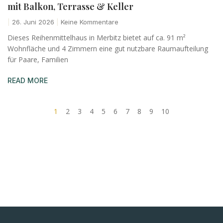
mit Balkon, Terrasse & Keller
26. Juni 2026
Keine Kommentare
Dieses Reihenmittelhaus in Merbitz bietet auf ca. 91 m²
Wohnfläche und 4 Zimmern eine gut nutzbare Raumaufteilung
für Paare, Familien
READ MORE
1
2
3
4
5
6
7
8
9
10