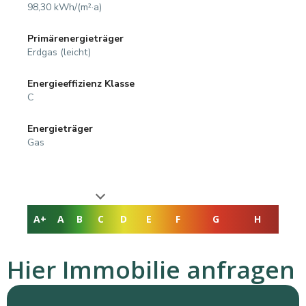
98,30 kWh/(m²·a)
Primärenergieträger
Erdgas (leicht)
Energieeffizienz Klasse
C
Energieträger
Gas
A+
A
B
C
D
E
F
G
H
Hier Immobilie anfragen