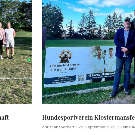
aft
Hundesportverein Klostermansfe
christiansporbert
25. September 2023
Keine K