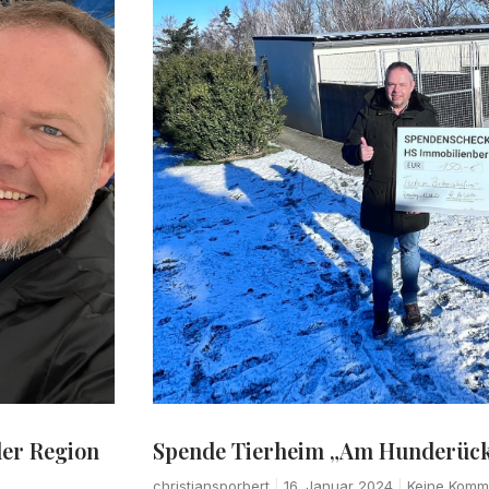
der Region
Spende Tierheim „Am Hunderüc
christiansporbert
16. Januar 2024
Keine Komm