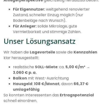
Anlegerperspektive
gleichzeitig herauszuarbeiten:
Für Eigennutzer:
weitgehend renovierter
Zustand, schneller Einzug möglich (nur
Bodenbeläge nach Wunsch).
Für Anleger:
solide Mikrolage, gute
Vermietbarkeit und stimmige Zahlen.
Unser Lösungsansatz
Wir haben die
Lagevorteile
sowie die
Kennzahlen
klar herausgestellt:
realistische
SOLL-Miete
: ca.
5,00 €/m²
→
3.060 € p. a.
Balkon
mit West-Ausrichtung
Hausgeld
:
108 €/Monat
, davon
66,37 €
umlagefähig
So konnten Interessenten das
Ertragspotenzial
schnell einordnen.