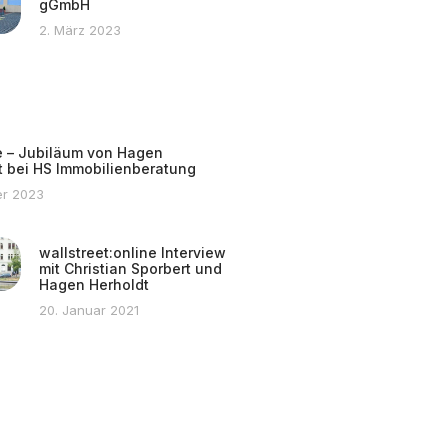
gGmbH
2. März 2023
e – Jubiläum von Hagen
t bei HS Immobilienberatung
er 2023
wallstreet:online Interview
mit Christian Sporbert und
Hagen Herholdt
20. Januar 2021