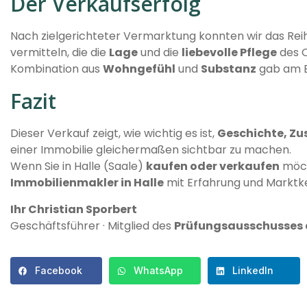
Der Verkaufserfolg
Nach zielgerichteter Vermarktung konnten wir das Re
vermitteln, die die
Lage
und die
liebevolle Pflege
des O
Kombination aus
Wohngefühl
und
Substanz
gab am E
Fazit
Dieser Verkauf zeigt, wie wichtig es ist,
Geschichte, Zu
einer Immobilie gleichermaßen sichtbar zu machen.
Wenn Sie in Halle (Saale)
kaufen oder verkaufen
möch
Immobilienmakler in Halle
mit Erfahrung und Marktken
Ihr Christian Sporbert
Geschäftsführer · Mitglied des
Prüfungsausschusses 
Facebook
WhatsApp
LinkedIn