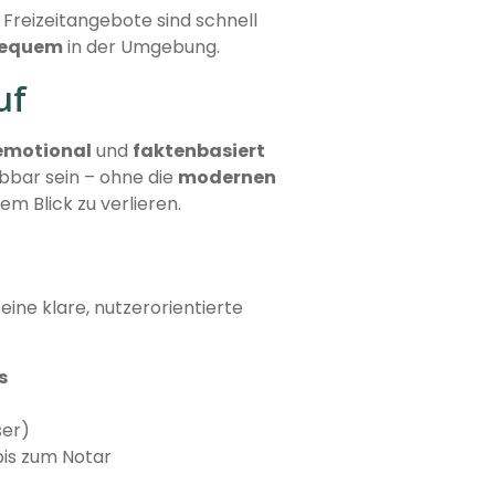
 Freizeitangebote sind schnell
equem
in der Umgebung.
uf
emotional
und
faktenbasiert
ebbar sein – ohne die
modernen
em Blick zu verlieren.
eine klare, nutzerorientierte
s
ser)
bis zum Notar