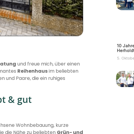
10 Jahr
Herhold
5. Oktob
ratung
und freue mich, über einen
rmantes
Reihenhaus
im beliebten
ien und Paare, die ein ruhiges
t & gut
chsene Wohnbebauung, kurze
e die Nähe zu beliebten
Grün- und