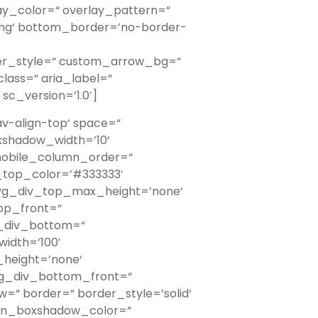
rlay_color=“ overlay_pattern=“
ing‘ bottom_border=’no-border-
er_style=“ custom_arrow_bg=“
lass=“ aria_label=“
sc_version=’1.0′]
av-align-top‘ space=“
shadow_width=’10‘
mobile_column_order=“
_top_color=’#333333′
svg_div_top_max_height=’none‘
op_front=“
g_div_bottom=“
idth=’100′
height=’none‘
vg_div_bottom_front=“
“ border=“ border_style=’solid‘
umn_boxshadow_color=“