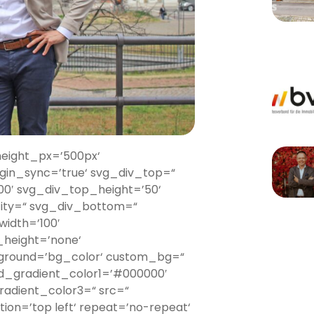
height_px=’500px‘
gin_sync=’true‘ svg_div_top=“
00′ svg_div_top_height=’50‘
ity=“ svg_div_bottom=“
idth=’100′
height=’none‘
kground=’bg_color‘ custom_bg=“
nd_gradient_color1=’#000000′
radient_color3=“ src=“
ion=’top left‘ repeat=’no-repeat‘