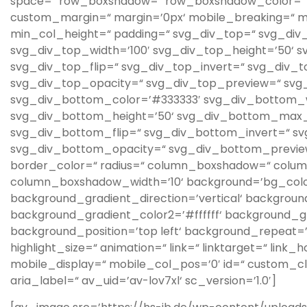
space=“ row_boxshadow=“ row_boxshadow_color=“
custom_margin=“ margin=’0px‘ mobile_breaking=“ 
min_col_height=“ padding=“ svg_div_top=“ svg_div
svg_div_top_width=’100′ svg_div_top_height=’50‘ 
svg_div_top_flip=“ svg_div_top_invert=“ svg_div_t
svg_div_top_opacity=“ svg_div_top_preview=“ sv
svg_div_bottom_color=’#333333′ svg_div_bottom_w
svg_div_bottom_height=’50‘ svg_div_bottom_max_
svg_div_bottom_flip=“ svg_div_bottom_invert=“ s
svg_div_bottom_opacity=“ svg_div_bottom_preview=
border_color=“ radius=“ column_boxshadow=“ col
column_boxshadow_width=’10‘ background=’bg_colo
background_gradient_direction=’vertical‘ backgrou
background_gradient_color2=’#ffffff‘ background_g
background_position=’top left‘ background_repeat=’n
highlight_size=“ animation=“ link=“ linktarget=“ link_h
mobile_display=“ mobile_col_pos=’0′ id=“ custom_c
aria_label=“ av_uid=’av-lov7xl‘ sc_version=’1.0′]