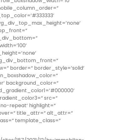
 row_boxshadow_width=’10‘
mobile_column_order=“
_top_color=’#333333′
svg_div_top_max_height=’none‘
op_front=“
g_div_bottom=“
idth=’100′
height=’none‘
vg_div_bottom_front=“
“ border=“ border_style=’solid‘
umn_boxshadow_color=“
r‘ background_color=“
nd_gradient_color1=’#000000′
radient_color3=“ src=“
o-repeat‘ highlight=“
over=“ title_attr=“ alt_attr=“
lass=“ template_class=“