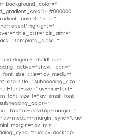
r‘ background_color=“
nd_gradient_color1=’#000000′
radient_color3=“ src=“
o-repeat‘ highlight=“
over=“ title_attr=“ alt_attr=“
lass=“ template_class=“
rt und Hagen Herholdt zum
heading_active=“ show_icon=“
p-font-size-title=“ av-medium-
ont-size-title=“ subheading_size=“
all-font-size=“ av-mini-font-
um-font-size-1=“ av-small-font-
“ subheading_color=“
nc=’true‘ av-desktop-margin=“
“ av-medium-margin_sync=’true‘
mini-margin=“ av-mini-
dding_sync=’true‘ av-desktop-