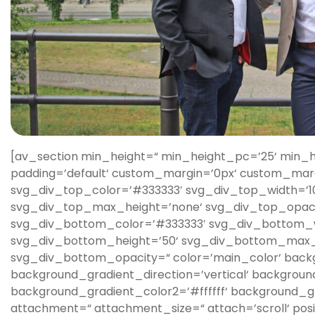
[av_section min_height=“ min_height_pc=’25‘ min_
padding=’default‘ custom_margin=’0px‘ custom_mar
svg_div_top_color=’#333333′ svg_div_top_width=’1
svg_div_top_max_height=’none‘ svg_div_top_opac
svg_div_bottom_color=’#333333′ svg_div_bottom_w
svg_div_bottom_height=’50‘ svg_div_bottom_max_
svg_div_bottom_opacity=“ color=’main_color‘ bac
background_gradient_direction=’vertical‘ backgrou
background_gradient_color2=’#ffffff‘ background_g
attachment=“ attachment_size=“ attach=’scroll‘ posit