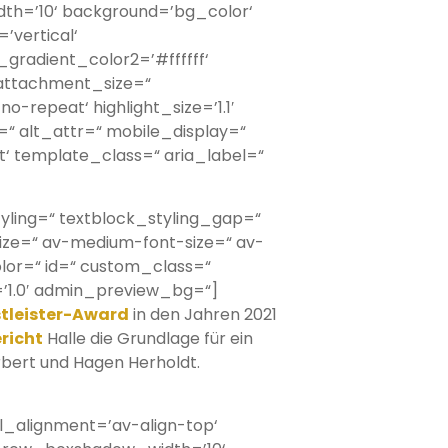
h=’10‘ background=’bg_color‘
’vertical‘
radient_color2=’#ffffff‘
attachment_size=“
-repeat‘ highlight_size=’1.1′
r=“ alt_attr=“ mobile_display=“
‘ template_class=“ aria_label=“
tyling=“ textblock_styling_gap=“
size=“ av-medium-font-size=“ av-
olor=“ id=“ custom_class=“
’1.0′ admin_preview_bg=“]
tleister-Award
in den Jahren 2021
richt
Halle die Grundlage für ein
rbert und Hagen Herholdt.
al_alignment=’av-align-top‘