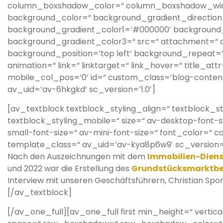
column_boxshadow_color=“ column_boxshadow_widt
background_color=“ background_gradient_direction=
background_gradient_color1=’#000000′ background_g
background_gradient_color3=“ src=“ attachment=“ 
background_position=’top left‘ background_repeat=’no
animation=“ link=“ linktarget=“ link_hover=“ title_att
mobile_col_pos=’0′ id=“ custom_class=’blog-content
av_uid=’av-6hkgkd‘ sc_version=’1.0′]
[av_textblock textblock_styling_align=“ textblock_s
textblock_styling_mobile=“ size=“ av-desktop-font-
small-font-size=“ av-mini-font-size=“ font_color=“ c
template_class=“ av_uid=’av-kya8p6w9′ sc_version=
Nach den Auszeichnungen mit dem
Immobilien-Diens
und 2022 war die Erstellung des
Grundstücksmarktbe
Interview mit unseren Geschäftsführern, Christian Spo
[/av_textblock]
[/av_one_full][av_one_full first min_height=“ vertic