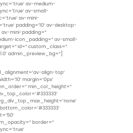
ync=’true‘ av-medium-
nc=’true‘ av-small-
=’true‘ av-mini-
true‘ padding=’10‘ av-desktop-
 av-mini-padding=“
edium-icon_padding=“ av-small-
arget=“ id=“ custom_class=“
’1.0′ admin_preview_bg=“]
al_alignment=’av-align-top‘
th=’10‘ margin=’0px‘
mn_order=“ min_col_height=“
iv_top_color=’#333333′
svg_div_top_max_height=’none‘
bottom_color=’#333333′
t=’50‘
m_opacity=“ border=“
sync=’true‘