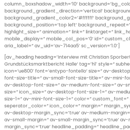
column_boxshadow_width=’10‘ background=’bg_colo
background_gradient_direction=’vertical‘ backgrou
background_gradient_color2=’#ffffff‘ background_g
background_position=’top left‘ background_repeat=’n
highlight_size=“ animation=“ link=“ linktarget=“ link_h
mobile_display=“ mobile_col_pos=’0′ id=“ custom_c
aria_label=“ av_uid=’av-7l4aa5′ sc_version=’1.0′]
[av_heading heading=’Interview mit Christian Sporbe
Grundstücksmarktbericht Halle‘ tag=’h1′ style=“ sub
icon=’ue800′ font=’entypo-fontello‘ size=“ av-deskto
font-size-title=“ av-small-font-size-title=“ av-mini-f
av-desktop-font-size=“ av-medium-font-size=“ av-sm
size=“ icon_size=“ av-desktop-font-size-1=“ av-medi
size-1=“ av-mini-font-size-1=“ color=“ custom_font=
seperator_color=“ icon_color=“ margin=“ margin_sy
av-desktop-margin_sync=’true‘ av-medium-margin=
av-small-margin=“ av-small-margin_sync=’true‘ av-
margin_sync=’true‘ headline_padding=“ headline_pa