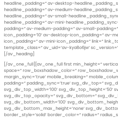
headline_padding=“ av-desktop-headline_padding_s
headline_padding=“ av-medium-headline_padding_sy
headline_padding=“ av-small-headline_padding_sync
headline_padding=“ av-mini-headline_padding_sync=’
padding=“ av-medium-padding=“ av-small-padding=“
icon_padding=’10‘ av-desktop-icon_padding=“ av-m
icon_padding=“ av-mini-icon_padding=“ link=“ link_t
template_class=“ av_uid=’av-kya8o6jw‘ sc_version=
[/av_heading]
[/av_one_full][av_one_full first min_height=“ vertic
space=“ row_boxshadow_color=“ row_boxshadow_wid
margin_sync=’true‘ mobile_breaking=“ mobile_colu
padding=“ padding_sync=’true‘ svg_div_top=“ svg_d
svg_div_top_width=’100′ svg_div_top_height=’50‘ 
svg_div_top_opacity=“ svg_div_bottom=“ svg_div_
svg_div_bottom_width=’100′ svg_div_bottom_heigh
svg_div_bottom_max_height=’none‘ svg_div_botto
border_style=’solid‘ border_color=“ radius=“ radius_