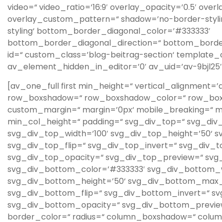
video=“ video_ratio=’16:9′ overlay_opacity=’0.5′ ove
overlay_custom_pattern=“ shadow=’no-border-styl
styling‘ bottom_border_diagonal_color=’#333333′
bottom_border_diagonal_direction=“ bottom_bord
id=“ custom_class=’blog-beitrag-section‘ template_c
av_element_hidden_in_editor=’0′ av_uid=’av-9bjl25′ 
[av_one_full first min_height=“ vertical_alignment=’
row_boxshadow=“ row_boxshadow_color=“ row_box
custom_margin=“ margin=’0px‘ mobile_breaking=“ 
min_col_height=“ padding=“ svg_div_top=“ svg_div
svg_div_top_width=’100′ svg_div_top_height=’50‘ 
svg_div_top_flip=“ svg_div_top_invert=“ svg_div_t
svg_div_top_opacity=“ svg_div_top_preview=“ sv
svg_div_bottom_color=’#333333′ svg_div_bottom_w
svg_div_bottom_height=’50‘ svg_div_bottom_max_
svg_div_bottom_flip=“ svg_div_bottom_invert=“ s
svg_div_bottom_opacity=“ svg_div_bottom_preview=
border_color=“ radius=“ column_boxshadow=“ col