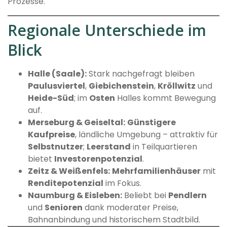
Prozesse.
Regionale Unterschiede im
Blick
Halle (Saale):
Stark nachgefragt bleiben
Paulusviertel
,
Giebichenstein
,
Kröllwitz
und
Heide-Süd
; im
Osten
Halles kommt Bewegung
auf.
Merseburg & Geiseltal:
Günstigere
Kaufpreise
, ländliche Umgebung – attraktiv für
Selbstnutzer
;
Leerstand
in Teilquartieren
bietet
Investorenpotenzial
.
Zeitz & Weißenfels:
Mehrfamilienhäuser
mit
Renditepotenzial
im Fokus.
Naumburg & Eisleben:
Beliebt bei
Pendlern
und
Senioren
dank moderater Preise,
Bahnanbindung und historischem Stadtbild.