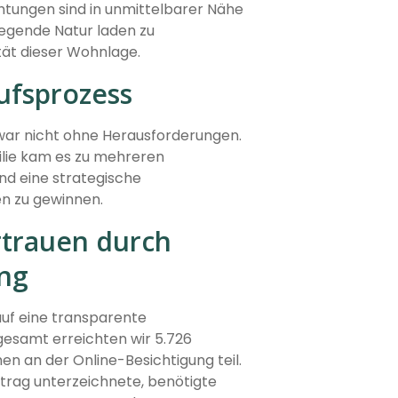
chtungen sind in unmittelbarer Nähe
iegende Natur laden zu
ität dieser Wohnlage.
ufsprozess
 war nicht ohne Herausforderungen.
ilie kam es zu mehreren
nd eine strategische
n zu gewinnen.
rtrauen durch
ng
auf eine transparente
esamt erreichten wir 5.726
n an der Online-Besichtigung teil.
rtrag unterzeichnete, benötigte