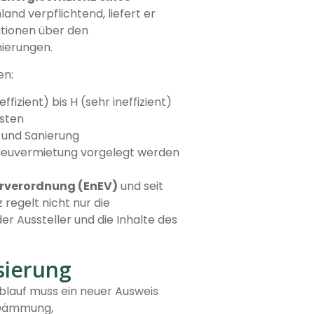
land verpflichtend, liefert er
ationen über den
mierungen.
en:
fizient) bis H (sehr ineffizient)
osten
 und Sanierung
Neuvermietung vorgelegt werden
rverordnung (EnEV)
und seit
 regelt nicht nur die
er Aussteller und die Inhalte des
sierung
blauf muss ein neuer Ausweis
a Dämmung,