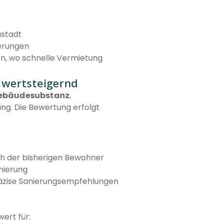
ustadt
erungen
n, wo schnelle Vermietung
, wertsteigernd
ebäudesubstanz
,
. Die Bewertung erfolgt
h der bisherigen Bewohner
nierung
präzise Sanierungsempfehlungen
ert für: