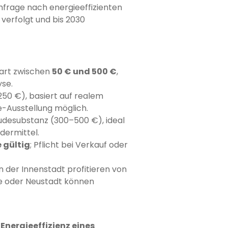
hfrage nach energieeffizienten
 verfolgt und bis 2030
art zwischen
50 € und 500 €
,
se.
50 €), basiert auf realem
e-Ausstellung möglich.
udesubstanz (300–500 €), ideal
dermittel.
e gültig
; Pflicht bei Verkauf oder
n der Innenstadt profitieren von
e oder Neustadt können
e
Energieeffizienz eines