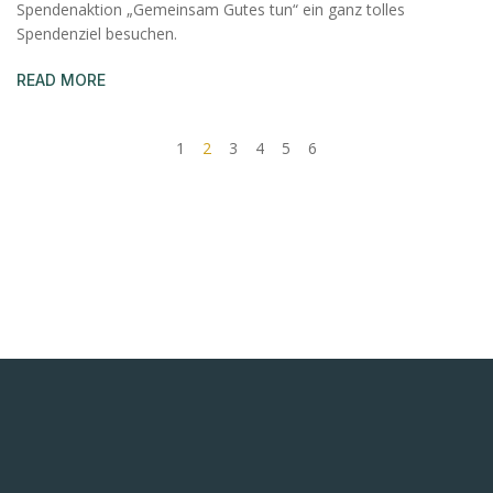
Spendenaktion „Gemeinsam Gutes tun“ ein ganz tolles
Spendenziel besuchen.
READ MORE
1
2
3
4
5
6