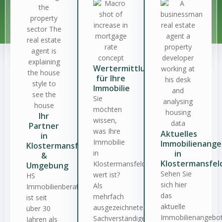
Wertermittlung
für Ihre
Immobilie
Sie
möchten
Ihr
wissen,
Partner
was Ihre
Aktuelles
in
Immobilie
Immobilienang
Klostermansfeld
in
in
&
Klostermansfel
Klostermansfeld
Umgebung
Sehen Sie
wert ist?
HS
sich hier
Als
Immobilienberatung
das
mehrfach
ist seit
aktuelle
ausgezeichnetes
über 30
Immobilienangebo
Sachverständigenbüro
Jahren als