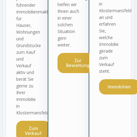
in
helfen wir
führender
Klostermansfeld
Ihnen auch
Immobilienmakler
an und
in einer
für
erfahren
solchen
Häuser,
Sie,
Situation
Wohnungen
welche
gern
und
Immobilie
weiter.
Grundstücke
gerade
zum Kauf
zum
und
Zur
Verkauf
Verkauf
Bewertung
steht.
aktiv und
berät Sie
gerne zu
Immobilien
Ihrer
Immobilie
in
Klostermansfeld.
Zum
Verkauf