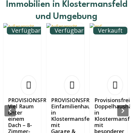
Immobilien in Klostermansfeld
und Umgebung
Verfügbar
Verfügbar
Verkauft
PROVISIONSFREI:
PROVISIONSFREI:
Provisionsfrei:
Viel Raum
Einfamilienhaus
Doppelhaushäl
unter
in
in
einem
Klostermansfeld
Klostermansfe
Dach – 8-
mit
mit
Zimmer-
Garage &
besonderer