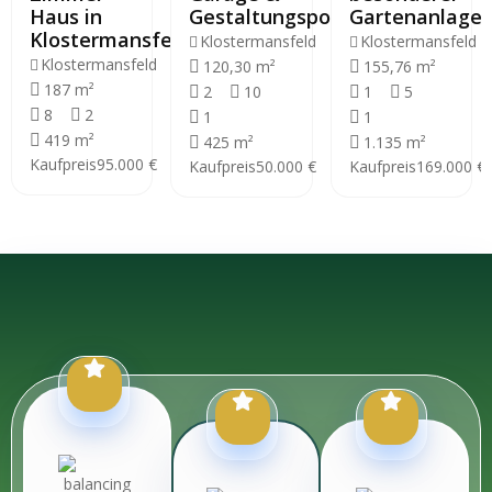
Haus in
Gestaltungspotenzial
Gartenanlage
Klostermansfeld
Klostermansfeld
Klostermansfeld
Klostermansfeld
120,30 m²
155,76 m²
187 m²
2
10
1
5
8
2
1
1
419 m²
425 m²
1.135 m²
Kaufpreis
95.000 €
Kaufpreis
50.000 €
Kaufpreis
169.000 €