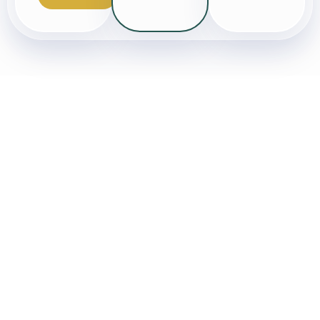
Immobilienverkauf in
Klostermansfeld
Die Gemeinde
Klostermansfeld
befindet sich als Teil
der Verbandsgemeinde Mansfelder Grund-Helbra
inmitten des Landkreises Mansfeld-Südharz und
beherbergt ca. 2.300 Einwohner. Der Ort
Klostermansfeld ist durch seine Nähe zur Lutherstadt
Eisleben und seine eigene, für die Region ungewohnt
gute, Infrastruktur geprägt.