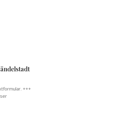
ändelstadt
ktformular. +++
eser