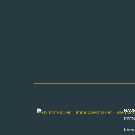
NAVI
Immob
Immob