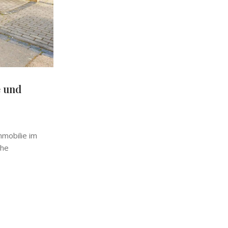
e und
mmobilie im
ähe