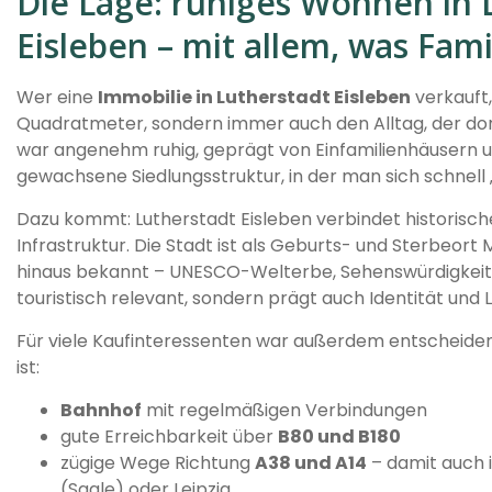
Die Lage: ruhiges Wohnen in 
Eisleben – mit allem, was Fam
Wer eine
Immobilie in Lutherstadt Eisleben
verkauft,
Quadratmeter, sondern immer auch den Alltag, der dort
war angenehm ruhig, geprägt von Einfamilienhäusern u
gewachsene Siedlungsstruktur, in der man sich schnel
Dazu kommt: Lutherstadt Eisleben verbindet historis
Infrastruktur. Die Stadt ist als Geburts- und Sterbeort 
hinaus bekannt – UNESCO-Welterbe, Sehenswürdigkeiten,
touristisch relevant, sondern prägt auch Identität und 
Für viele Kaufinteressenten war außerdem entscheide
ist:
Bahnhof
mit regelmäßigen Verbindungen
gute Erreichbarkeit über
B80 und B180
zügige Wege Richtung
A38 und A14
– damit auch i
(Saale) oder Leipzig