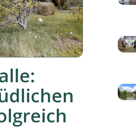
alle:
südlichen
olgreich