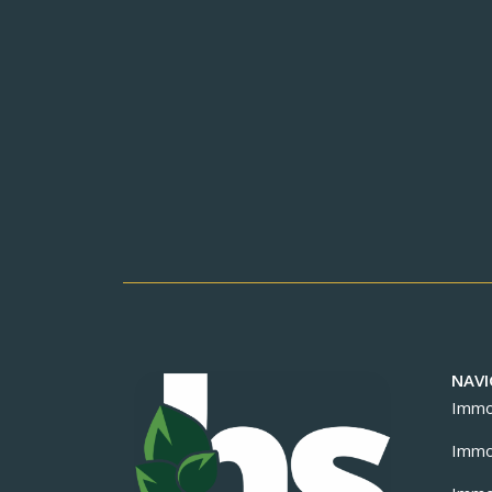
NAVI
Immob
Immob