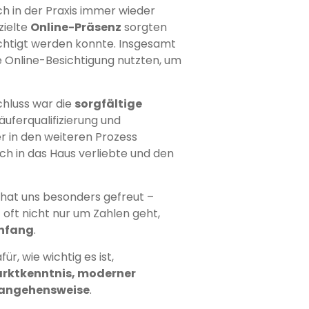
sich in der Praxis immer wieder
zielte
Online-Präsenz
sorgten
ichtigt werden konnte. Insgesamt
e Online-Besichtigung nutzten, um
chluss war die
sorgfältige
äuferqualifizierung und
r in den weiteren Prozess
ich in das Haus verliebte und den
 hat uns besonders gefreut –
 oft nicht nur um Zahlen geht,
anfang
.
ür, wie wichtig es ist,
rktkenntnis, moderner
erangehensweise
.