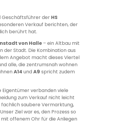
nd Geschäftsführer der
HS
esonderen Verkauf berichten, der
ich berührt hat.
enstadt von Halle
– ein Altbau mit
n der Stadt. Die Kombination aus
llem Angebot macht dieses Viertel
 und alle, die zentrumsnah wohnen
bahnen
A14
und
A9
spricht zudem
e Eigentümer verbanden viele
eidung zum Verkauf nicht leicht
ne fachlich saubere Vermarktung,
. Unser Ziel war es, den Prozess so
mit offenem Ohr für die Anliegen