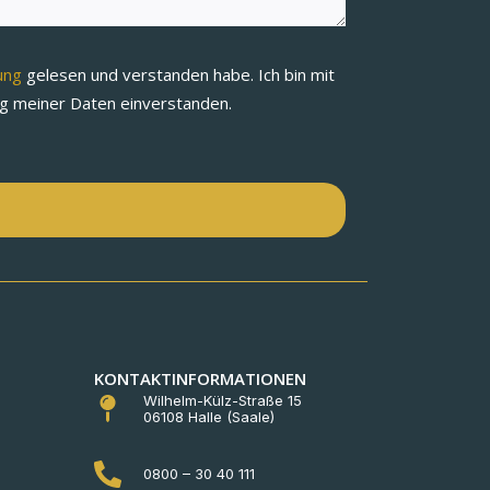
rung
gelesen und verstanden habe. Ich bin mit
ng meiner Daten einverstanden.
n
KONTAKTINFORMATIONEN
Wilhelm-Külz-Straße 15
06108 Halle (Saale)
0800 – 30 40 111