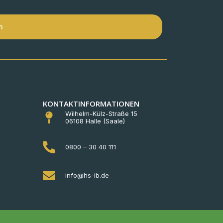
n
KONTAKTINFORMATIONEN
Wilhelm-Külz-Straße 15
06108 Halle (Saale)
0800 – 30 40 111
info@hs-ib.de