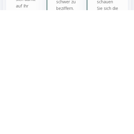
schwer zu
schauen
auf Ihr
beziffern.
Sie sich die
Objekt für
Denn viele
Preisentwicklung
eine
Faktoren
für
festgelegte
haben
Immobilien
Vermarktungsdauer.
Einfluss
an. Sichern
auf den
Sie sich
Wert einer
jetzt den
Zum
Verkauf
Immobilie.
vollständigen
Marktbericht
mit über
Zur
30 Seiten.
Bewertung
Zum
Marktbericht