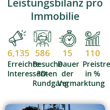
Leistungsbilanz pro
Immobilie
6,135
586
15
110
Erreichte
Besuche
Dauer
Preistr
Interessenten
3D-
der
in %
Rundgang
Vermarktung