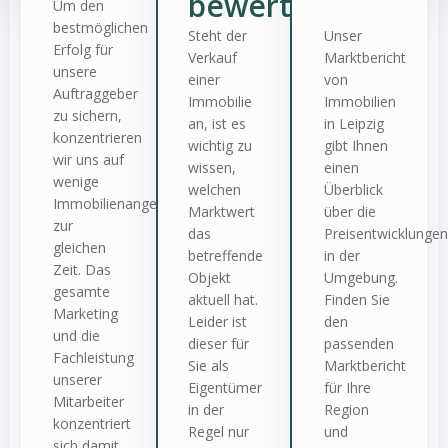
bewertung
Um den
bestmöglichen
Steht der
Unser
Erfolg für
Verkauf
Marktbericht
unsere
einer
von
Auftraggeber
Immobilie
Immobilien
zu sichern,
an, ist es
in Leipzig
konzentrieren
wichtig zu
gibt Ihnen
wir uns auf
wissen,
einen
wenige
welchen
Überblick
Immobilienangebote
Marktwert
über die
zur
das
Preisentwicklungen
gleichen
betreffende
in der
Zeit. Das
Objekt
Umgebung.
gesamte
aktuell hat.
Finden Sie
Marketing
Leider ist
den
und die
dieser für
passenden
Fachleistung
Sie als
Marktbericht
unserer
Eigentümer
für Ihre
Mitarbeiter
in der
Region
konzentriert
Regel nur
und
sich damit