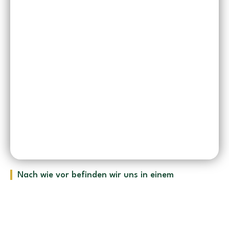
Nach wie vor befinden wir uns in einem
historischen Zinstief. Die Zinsen für
Immobilienkredite waren noch nie so lange so
günstig! Bei steigenden Löhnen und Gehältern
heißt das, dass noch nie so wenig Einkommen für