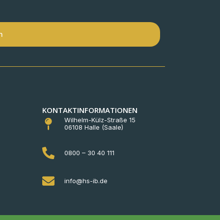
n
KONTAKTINFORMATIONEN
Wilhelm-Külz-Straße 15
06108 Halle (Saale)
0800 – 30 40 111
info@hs-ib.de