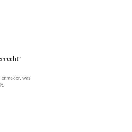
rrecht“
lienmakler, was
t.