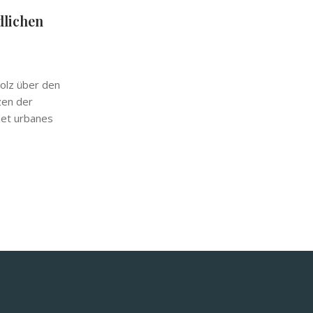
dlichen
tolz über den
zen der
det urbanes