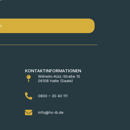
n
KONTAKTINFORMATIONEN
Wilhelm-Külz-Straße 15
06108 Halle (Saale)
0800 – 30 40 111
info@hs-ib.de