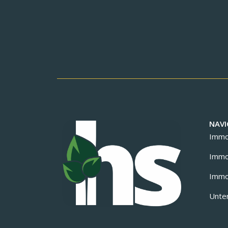
NAVI
Immob
Immob
Immob
Unte