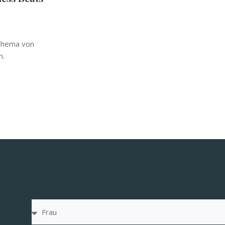
sthema von
n.