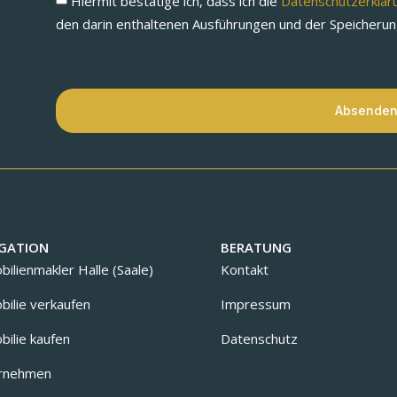
Hiermit bestätige ich, dass ich die
Datenschutzerklä
den darin enthaltenen Ausführungen und der Speicheru
Absende
GATION
BERATUNG
ilienmakler Halle (Saale)
Kontakt
ilie verkaufen
Impressum
ilie kaufen
Datenschutz
rnehmen