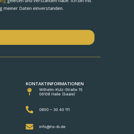
rung
gelesen und verstanden habe. Ich bin mit
ng meiner Daten einverstanden.
n
KONTAKTINFORMATIONEN
Wilhelm-Külz-Straße 15
06108 Halle (Saale)
0800 – 30 40 111
info@hs-ib.de