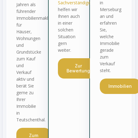
Sachverständigenbüro
in
Jahren als
helfen wir
Merseburg
führender
Ihnen auch
an und
Immobilienmakler
in einer
erfahren
für
solchen
Sie,
Häuser,
Situation
welche
Wohnungen
gern
Immobilie
und
weiter.
gerade
Grundstücke
zum
zum Kauf
Verkauf
und
Zur
steht.
Bewertung
Verkauf
aktiv und
berät Sie
Immobilien
gerne zu
Ihrer
Immobilie
in
Teutschenthal.
Zum