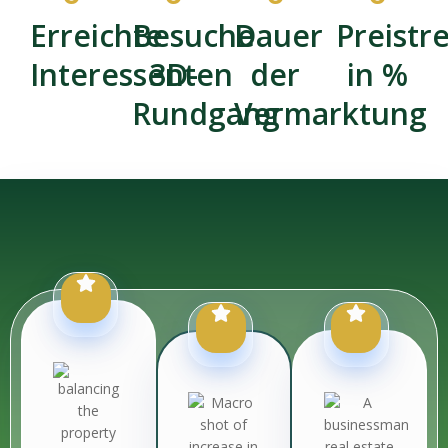
Erreichte
Besuche
Dauer
Preistr
Interessenten
3D-
der
in %
Rundgang
Vermarktung