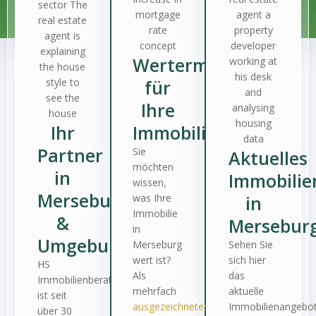
Wertermittlung
für
Ihre
Ihr
Immobilie
Partner
Sie
Aktuelles
möchten
in
Immobili
wissen,
Merseburg
was Ihre
in
Immobilie
&
Mersebur
in
Umgebung
Merseburg
Sehen Sie
wert ist?
sich hier
HS
Als
das
Immobilienberatung
mehrfach
aktuelle
ist seit
ausgezeichnetes
Immobilienangebo
über 30