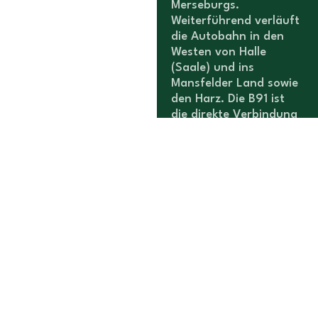
Merseburgs.
Weiterführend verläuft
die Autobahn in den
Westen von Halle
(Saale) und ins
Mansfelder Land sowie
den Harz. Die B91 ist
die direkte Verbindung
von Merseburg über
das Werk in Schkopau
in die Händelstadt
Halle.
Sehenswert