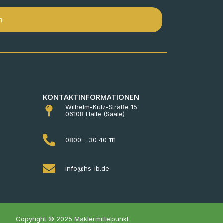
n
KONTAKTINFORMATIONEN
Wilhelm-Külz-Straße 15
06108 Halle (Saale)
0800 – 30 40 111
info@hs-ib.de
Copyright © 2025 Maklermittelpunkt