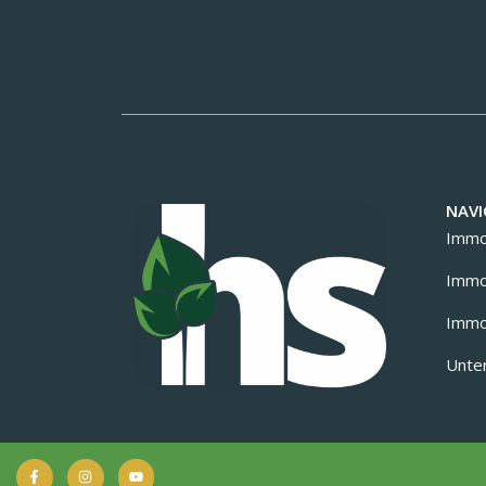
NAVI
Immob
Immob
Immob
Unte