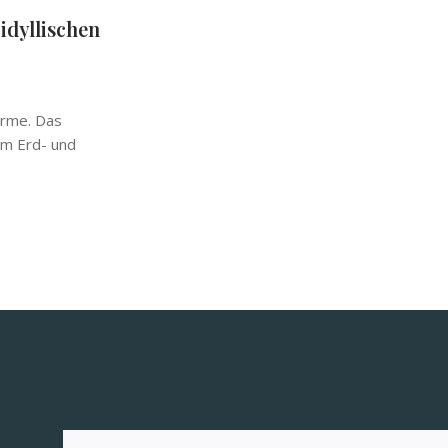
dyllischen
arme. Das
em Erd- und