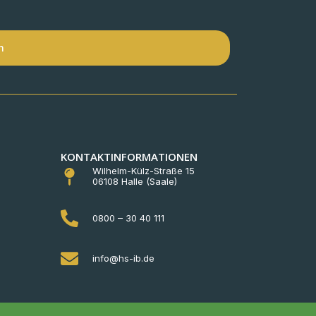
n
KONTAKTINFORMATIONEN
Wilhelm-Külz-Straße 15
06108 Halle (Saale)
0800 – 30 40 111
info@hs-ib.de