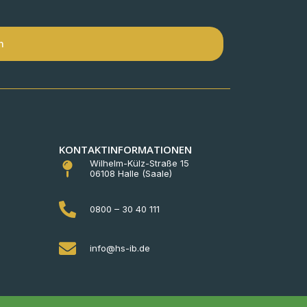
n
KONTAKTINFORMATIONEN
Wilhelm-Külz-Straße 15
06108 Halle (Saale)
0800 – 30 40 111
info@hs-ib.de