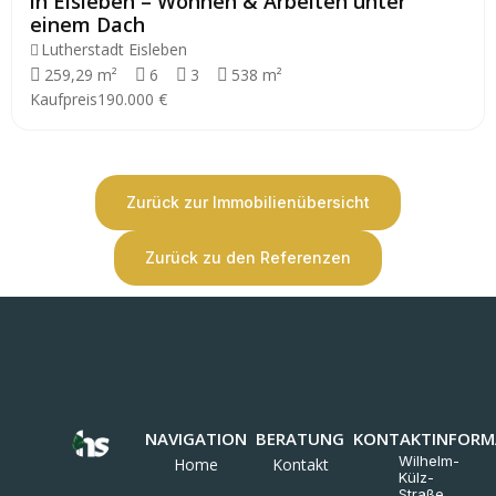
in Eisleben – Wohnen & Arbeiten unter
einem Dach
Lutherstadt Eisleben
259,29 m²
6
3
538 m²
Kaufpreis
190.000 €
Zurück zur Immobilienübersicht
Zurück zu den Referenzen
NAVIGATION
BERATUNG
KONTAKTINFORM
Wilhelm-
Home
Kontakt
Külz-
Straße