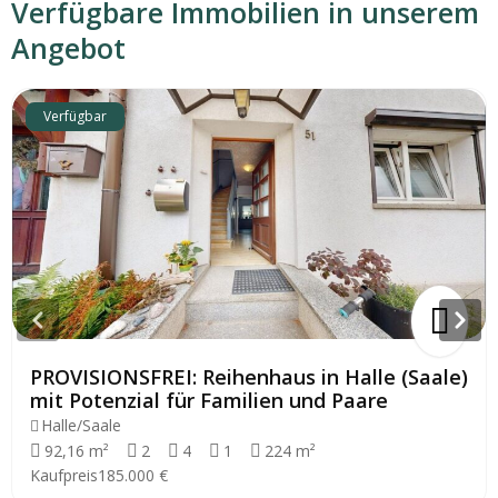
Verfügbare Immobilien in unserem
Angebot
Verfügbar
PROVISIONSFREI: Reihenhaus in Halle (Saale)
mit Potenzial für Familien und Paare
Halle/Saale
92,16 m²
2
4
1
224 m²
Kaufpreis
185.000 €