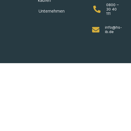
kaufen
0800 –
30 40
Unternehmen
111
info@hs-
ib.de