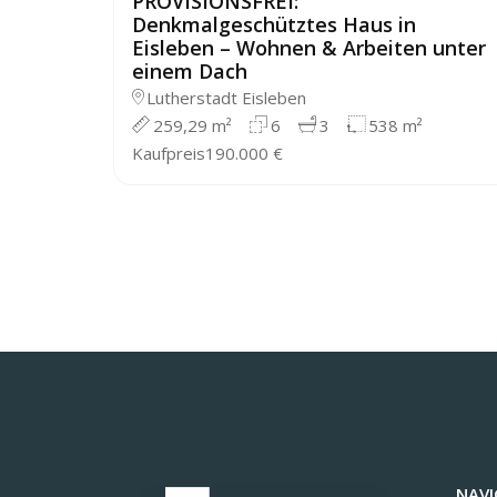
PROVISIONSFREI:
Denkmalgeschütztes Haus in
Eisleben – Wohnen & Arbeiten unter
einem Dach
Lutherstadt Eisleben
259,29 m²
6
3
538 m²
Kaufpreis
190.000 €
NAVI