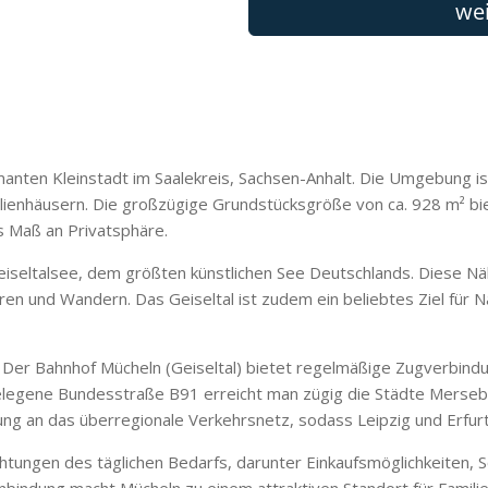
rmanten Kleinstadt im Saalekreis, Sachsen-Anhalt. Die Umgebung i
lienhäusern. Die großzügige Grundstücksgröße von ca. 928 m² bie
s Maß an Privatsphäre.
Geiseltalsee, dem größten künstlichen See Deutschlands. Diese Näh
en und Wandern. Das Geiseltal ist zudem ein beliebtes Ziel für 
lt. Der Bahnhof Mücheln (Geiseltal) bietet regelmäßige Zugverbin
legene Bundesstraße B91 erreicht man zügig die Städte Mersebu
g an das überregionale Verkehrsnetz, sodass Leipzig und Erfurt 
chtungen des täglichen Bedarfs, darunter Einkaufsmöglichkeiten, 