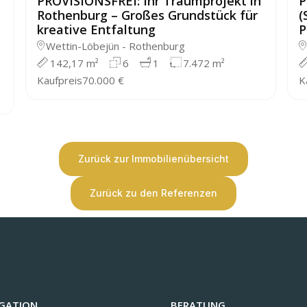
PROVISIONSFREI: Ihr Traumprojekt in
P
Rothenburg – Großes Grundstück für
(
kreative Entfaltung
P
Wettin-Löbejün - Rothenburg
142,17 m²
6
1
7.472 m²
Kaufpreis
70.000 €
K
Zurück zur Immobilienübersicht
Zurück zu den Referenzen
GATION
BERATUNG