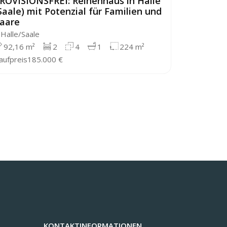
ROVISIONSFREI: Reihenhaus in Halle
PROVISIO
Saale) mit Potenzial für Familien und
Brachwit
aare
moderne
Halle/Saale
Wettin -
92,16 m²
2
4
1
224 m²
120 m²
aufpreis
185.000 €
Kaufpreis
5
KONTAKTINFORMATIONEN