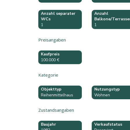
Anzahl separater
Anzahl
WCs
Balkone/Terrasse
1
1
Preisangaben
Kaufpreis
100.000 €
Kategorie
Objekttyp
Nutzungstyp
Reihenmittelhaus
Wohnen
Zustandsangaben
Baujahr
Verkaufstatus