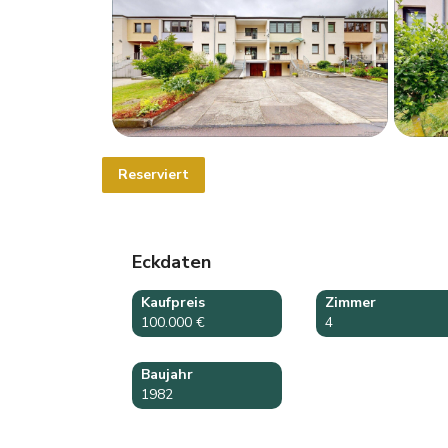
Reserviert
Eckdaten
Kaufpreis
Zimmer
100.000 €
4
Baujahr
1982