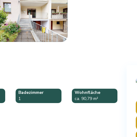
Badezimmer
Wohnfläche
1
ca. 90,79 m²