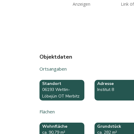
Anzeigen
Link ö
Objektdaten
Ortsangaben
Standort
Adresse
06193 Wettin-
Institut 8
Löbejün OT Merbitz
Flächen
Wohnfläche
Grundstück
ca. 90,79 m²
ca. 282 m²