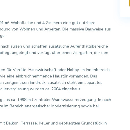
. 91 m² Wohnfläche und 4 Zimmern eine gut nutzbare
bindung von Wohnen und Arbeiten. Die massive Bauweise aus
age.
nach außen und schaffen zusätzliche Aufenthaltsbereiche
pflegt angelegt und verfügt über einen Ziergarten, der den
chen für Vorräte, Hauswirtschaft oder Hobby. Im Innenbereich
sowie eine einbruchhemmende Haustür vorhanden. Das
nen zeitgemäßen Eindruck; zusätzlich steht ein separates
solierverglasung wurden ca. 2004 eingebaut.
ng aus ca. 1998 mit zentraler Warmwassererzeugung. Je nach
e im Bereich energetischer Modernisierung sowie bei
mit Balkon, Terrasse, Keller und gepflegtem Grundstück in