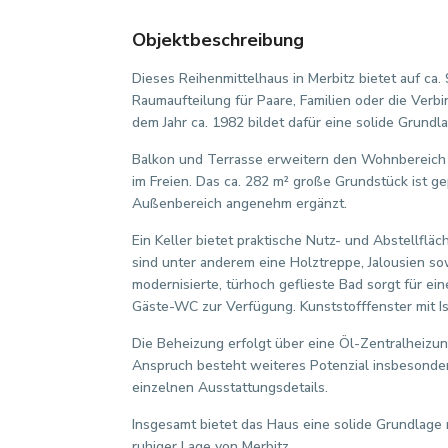
Objektbeschreibung
Dieses Reihenmittelhaus in Merbitz bietet auf ca
Raumaufteilung für Paare, Familien oder die Ver
dem Jahr ca. 1982 bildet dafür eine solide Grundl
Balkon und Terrasse erweitern den Wohnbereich 
im Freien. Das ca. 282 m² große Grundstück ist ge
Außenbereich angenehm ergänzt.
Ein Keller bietet praktische Nutz- und Abstellflä
sind unter anderem eine Holztreppe, Jalousien 
modernisierte, türhoch geflieste Bad sorgt für ei
Gäste-WC zur Verfügung. Kunststofffenster mit I
Die Beheizung erfolgt über eine Öl-Zentralheizu
Anspruch besteht weiteres Potenzial insbesonder
einzelnen Ausstattungsdetails.
Insgesamt bietet das Haus eine solide Grundlage 
ruhiger Lage von Merbitz.