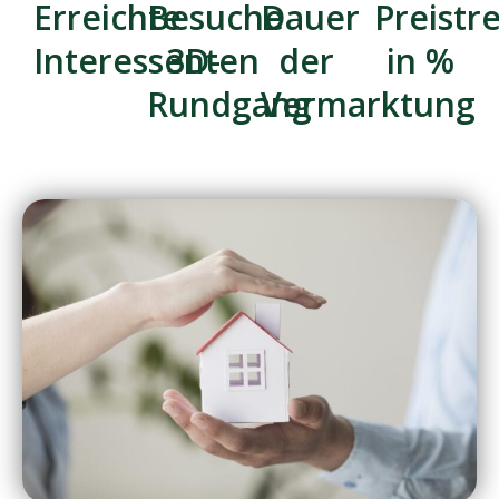
Erreichte
Besuche
Dauer
Preistr
Interessenten
3D-
der
in %
Rundgang
Vermarktung