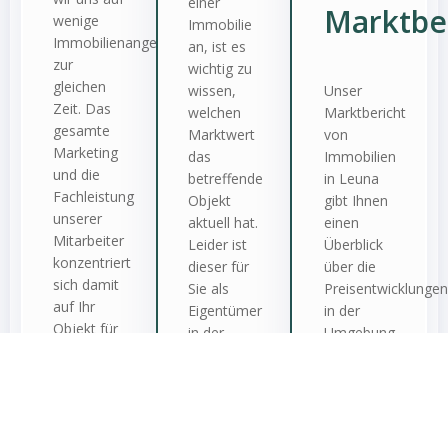
einer
Marktbe
wenige
Immobilie
Immobilienangebote
an, ist es
zur
wichtig zu
gleichen
wissen,
Unser
Zeit. Das
welchen
Marktbericht
gesamte
Marktwert
von
Marketing
das
Immobilien
und die
betreffende
in Leuna
Fachleistung
Objekt
gibt Ihnen
unserer
aktuell hat.
einen
Mitarbeiter
Leider ist
Überblick
konzentriert
dieser für
über die
sich damit
Sie als
Preisentwicklungen
auf Ihr
Eigentümer
in der
Objekt für
in der
Umgebung.
eine
Regel nur
Finden Sie
festgelegte
schwer zu
den
Vermarktungsdauer.
beziffern.
passenden
Denn viele
Marktbericht
Faktoren
für Ihre
Zum