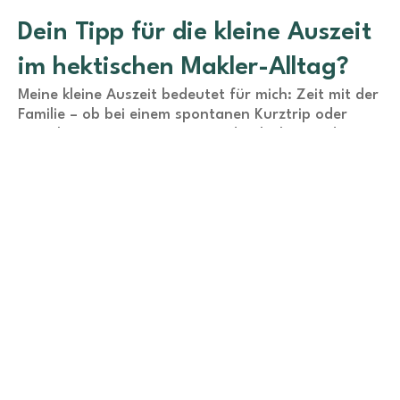
Dein Tipp für die kleine Auszeit
im hektischen Makler-Alltag?
Meine kleine Auszeit bedeutet für mich: Zeit mit der
Familie – ob bei einem spontanen Kurztrip oder
einer längeren Reise. Neue Eindrücke lassen den
Alltag schnell verblassen.
Werde auch du ein Teil von HS
Immobilienberatung
Jede(r) Mitarbeiter(in) der HS Immobilienberatung
verpflichtet sich unserem
Ehrenkodex
im internen und
externen Miteinander.
Für die erste Kontaktaufnahme reicht eine einfache
Mail an
jobs@hs-ib.de