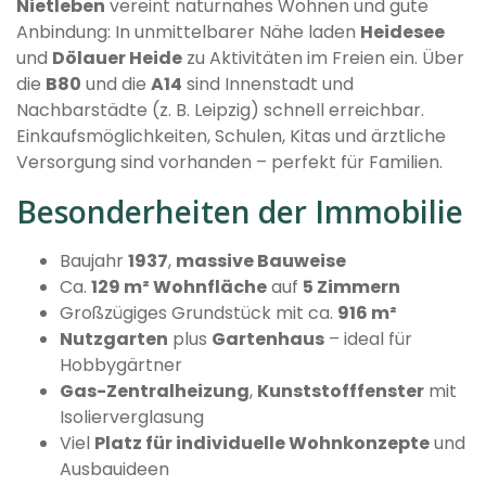
Nietleben
vereint naturnahes Wohnen und gute
Anbindung: In unmittelbarer Nähe laden
Heidesee
und
Dölauer Heide
zu Aktivitäten im Freien ein. Über
die
B80
und die
A14
sind Innenstadt und
Nachbarstädte (z. B. Leipzig) schnell erreichbar.
Einkaufsmöglichkeiten, Schulen, Kitas und ärztliche
Versorgung sind vorhanden – perfekt für Familien.
Besonderheiten der Immobilie
Baujahr
1937
,
massive Bauweise
Ca.
129 m² Wohnfläche
auf
5 Zimmern
Großzügiges Grundstück mit ca.
916 m²
Nutzgarten
plus
Gartenhaus
– ideal für
Hobbygärtner
Gas-Zentralheizung
,
Kunststofffenster
mit
Isolierverglasung
Viel
Platz für individuelle Wohnkonzepte
und
Ausbauideen