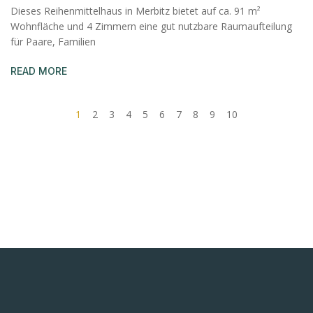
Dieses Reihenmittelhaus in Merbitz bietet auf ca. 91 m²
Wohnfläche und 4 Zimmern eine gut nutzbare Raumaufteilung
für Paare, Familien
READ MORE
1
2
3
4
5
6
7
8
9
10