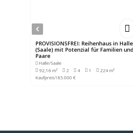
PROVISIONSFREI: Reihenhaus in Halle
(Saale) mit Potenzial für Familien un
Paare
Halle/Saale
92,16 m²
2
4
1
224 m²
Kaufpreis
185.000 €