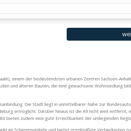
(Saale), einem der bedeutendsten urbanen Zentren Sachsen-Anhal
n und älteren Bauten, die eine gewachsene Wohnsiedlung bilden
sanbindung. Die Stadt liegt in unmittelbarer Nähe zur Bundesaut
burg ermöglicht. Darüber hinaus ist die A9 nicht weit entfernt, w
0 bieten zudem eine gute Erreichbarkeit der umliegenden Regi
nkt im Schienenverkehr und bietet regelmäßige Verbindungen zu na