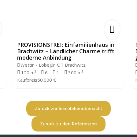
PROVISIONSFREI: Einfamilienhaus in
d
Brachwitz – Ländlicher Charme trifft
moderne Anbindung
Wettin - Lobejün OT Brachwitz
120 m²
6
1
300 m²
Kaufpreis
50.000 €
Zurück zur Immobilienübersicht
Zurück zu den Referenzen