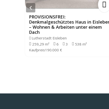
PROVISIONSFREI:
Denkmalgeschütztes Haus in Eislebe
– Wohnen & Arbeiten unter einem
Dach
Lutherstadt Eisleben
259,29 m²
6
3
538 m²
Kaufpreis
190.000 €