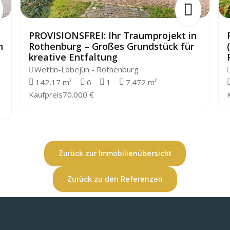
PROVISIONSFREI: Ihr Traumprojekt in
n
Rothenburg – Großes Grundstück für
kreative Entfaltung
Wettin-Löbejün - Rothenburg
142,17 m²
6
1
7.472 m²
Kaufpreis
70.000 €
Zurück zur Immobilienübersicht
Zurück zu den Referenzen