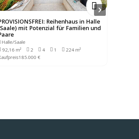
PROVISIONSFREI: Reihenhaus in Halle
PROVISI
(Saale) mit Potenzial für Familien und
Brachwi
Paare
modern
Halle/Saale
Wettin 
92,16 m²
2
4
1
224 m²
120 m²
Kaufpreis
185.000 €
Kaufpreis