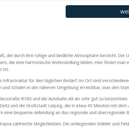
haft, die durch ihre ruhige und ländliche Atmosphäre besticht. Di
sern, die eine harmonische Wohnsiedlung bilden. Hier findet man
 ist.
de Infrastruktur für den täglichen Bedarf. Im Ort sind verschiede
n und Schulen in der näheren Umgebung erreichbar, was den Stand
desstraße B180 und die Autobahn A9 als sehr gut zu bezeichnen. 
eitz und die Großstadt Leipzig, die in etwa 45 Minuten mit dem A
n eine bequeme Anbindung an das regionale und überregionale B
ayna zahlreiche Möglichkeiten. Die umliegenden Wälder und Fel