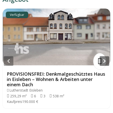
Verfügbar
PROVISIONSFREI: Denkmalgeschütztes Haus
in Eisleben – Wohnen & Arbeiten unter
einem Dach
Lutherstadt Eisleben
259,29 m²
6
3
538 m²
Kaufpreis
190.000 €