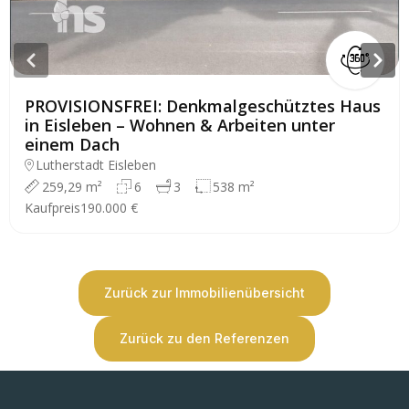
PROVISIONSFREI: Denkmalgeschütztes Haus
in Eisleben – Wohnen & Arbeiten unter
einem Dach
Lutherstadt Eisleben
259,29 m²
6
3
538 m²
Kaufpreis
190.000 €
Zurück zur Immobilienübersicht
Zurück zu den Referenzen