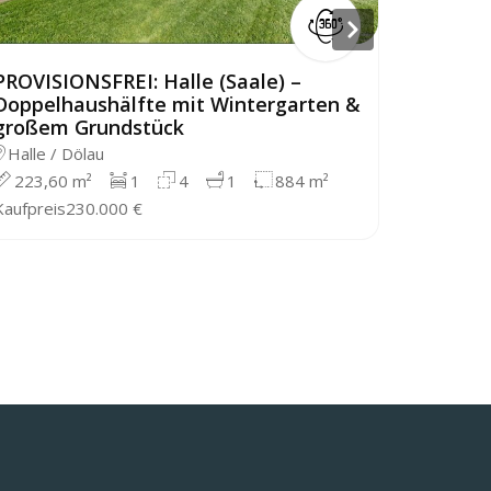
PROVISIONSFREI: Halle (Saale) –
PROVISI
Doppelhaushälfte mit Wintergarten &
einem D
großem Grundstück
Kloster
Halle / Dölau
Kloster
223,60 m²
1
4
1
884 m²
187 m²
Kaufpreis
230.000 €
Kaufpreis