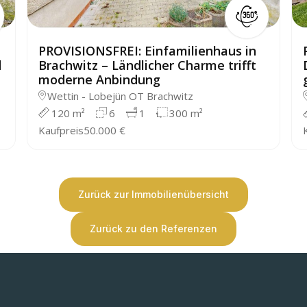
PROVISIONSFREI: Einfamilienhaus in
d
Brachwitz – Ländlicher Charme trifft
moderne Anbindung
Wettin - Lobejün OT Brachwitz
120 m²
6
1
300 m²
Kaufpreis
50.000 €
Zurück zur Immobilienübersicht
Zurück zu den Referenzen