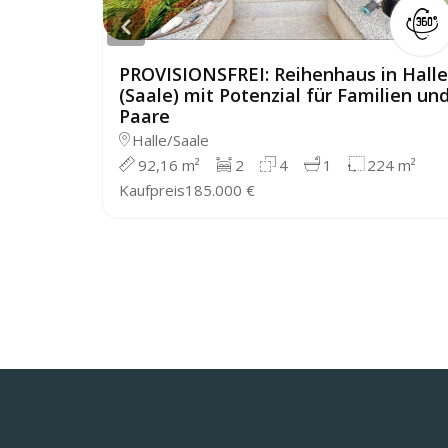
PROVISIONSFREI: Reihenhaus in Halle
(Saale) mit Potenzial für Familien un
Paare
Halle/Saale
92,16 m²
2
4
1
224 m²
Kaufpreis
185.000 €