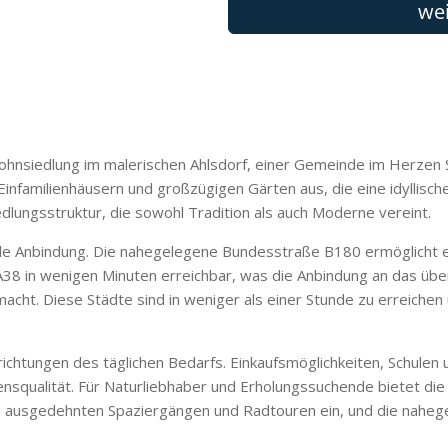
Wohnsiedlung im malerischen Ahlsdorf, einer Gemeinde im Herzen 
infamilienhäusern und großzügigen Gärten aus, die eine idyllisc
ungsstruktur, die sowohl Tradition als auch Moderne vereint.
relle Anbindung. Die nahegelegene Bundesstraße B180 ermöglicht
38 in wenigen Minuten erreichbar, was die Anbindung an das übe
acht. Diese Städte sind in weniger als einer Stunde zu erreichen u
inrichtungen des täglichen Bedarfs. Einkaufsmöglichkeiten, Schulen
nsqualität. Für Naturliebhaber und Erholungssuchende bietet die
t zu ausgedehnten Spaziergängen und Radtouren ein, und die nah