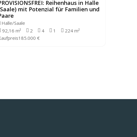
PROVISIONSFREI: Reihenhaus in Halle
PROVISI
(Saale) mit Potenzial für Familien und
Brachwi
Paare
modern
Halle/Saale
Wettin 
92,16 m²
2
4
1
224 m²
120 m²
Kaufpreis
185.000 €
Kaufpreis