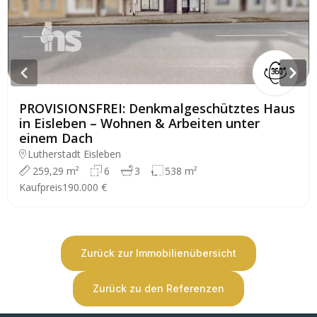
PROVISIONSFREI: Denkmalgeschütztes Haus
in Eisleben – Wohnen & Arbeiten unter
einem Dach
Lutherstadt Eisleben
259,29 m²
6
3
538 m²
Kaufpreis
190.000 €
Zurück zur Immobilienübersicht
Zurück zu den Referenzen