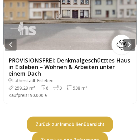
PROVISIONSFREI: Denkmalgeschütztes Haus
in Eisleben – Wohnen & Arbeiten unter
einem Dach
Lutherstadt Eisleben
259,29 m²
6
3
538 m²
Kaufpreis
190.000 €
Zurück zur Immobilienübersicht
Zurück zu den Referenzen