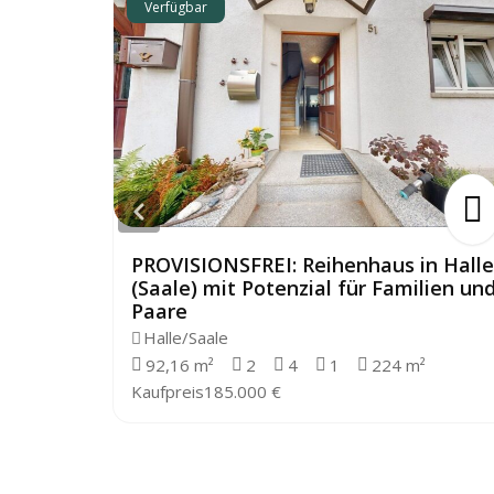
Verfügbar
PROVISIONSFREI: Reihenhaus in Halle
(Saale) mit Potenzial für Familien un
Paare
Halle/Saale
92,16 m²
2
4
1
224 m²
Kaufpreis
185.000 €