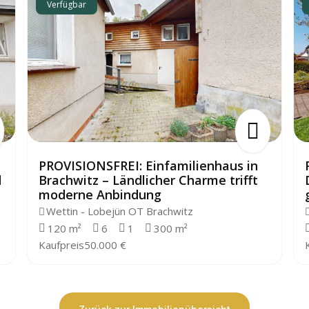
Verfügbar
PROVISIONSFREI: Einfamilienhaus in
d
Brachwitz – Ländlicher Charme trifft
moderne Anbindung
Wettin - Lobejün OT Brachwitz
120 m²
6
1
300 m²
Kaufpreis
50.000 €