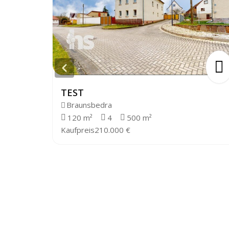
TEST
Braunsbedra
120 m²
4
500 m²
Kaufpreis
210.000 €