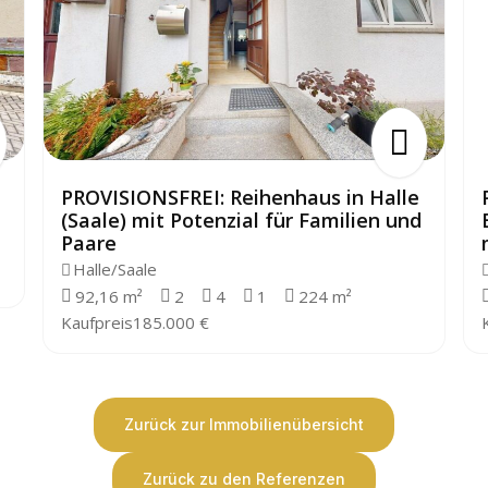
PROVISIONSFREI: Reihenhaus in Halle
(Saale) mit Potenzial für Familien und
Paare
Halle/Saale
92,16 m²
2
4
1
224 m²
Kaufpreis
185.000 €
Zurück zur Immobilienübersicht
Zurück zu den Referenzen