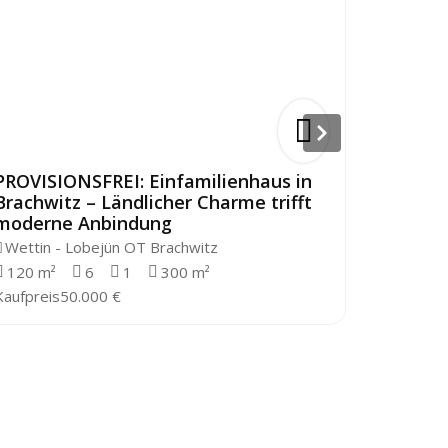
PROVISIONSFREI: Einfamilienhaus in
PROVISI
Brachwitz – Ländlicher Charme trifft
Doppelh
moderne Anbindung
großem
Wettin - Lobejün OT Brachwitz
Halle / 
120 m²
6
1
300 m²
223,60 
Kaufpreis
50.000 €
Kaufpreis