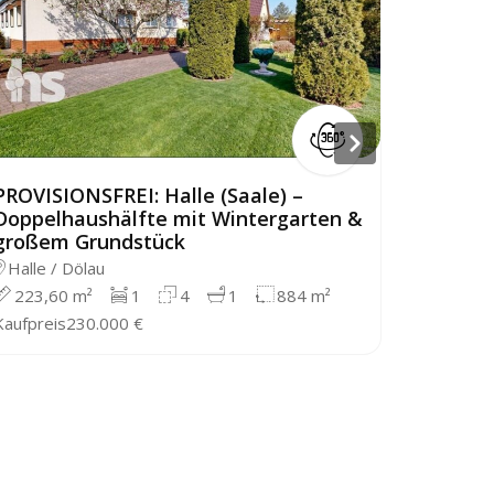
PROVISIONSFREI: Halle (Saale) –
PROVISI
Doppelhaushälfte mit Wintergarten &
einem D
großem Grundstück
Kloster
Halle / Dölau
Kloster
223,60 m²
1
4
1
884 m²
187 m²
Kaufpreis
230.000 €
Kaufpreis