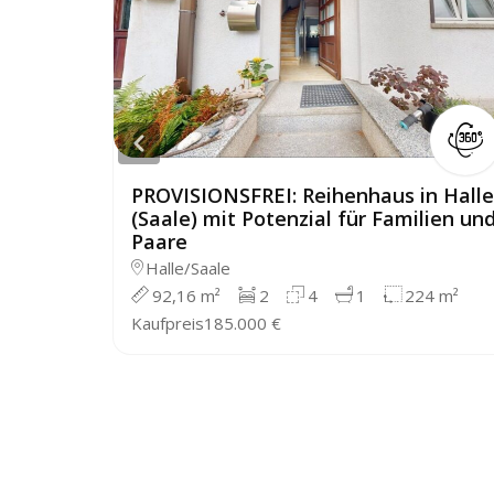
PROVISIONSFREI: Reihenhaus in Halle
(Saale) mit Potenzial für Familien un
Paare
Halle/Saale
92,16 m²
2
4
1
224 m²
Kaufpreis
185.000 €