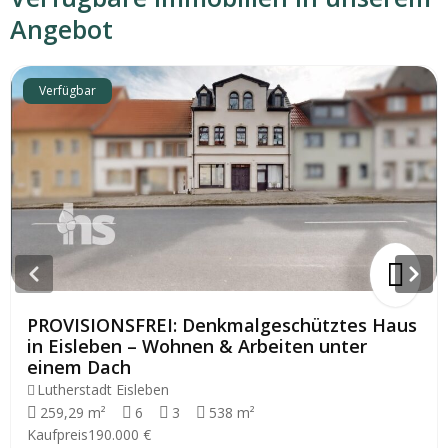
Angebot
Verfügbar
PROVISIONSFREI: Denkmalgeschütztes Haus
in Eisleben – Wohnen & Arbeiten unter
einem Dach
Lutherstadt Eisleben
259,29 m²
6
3
538 m²
Kaufpreis
190.000 €