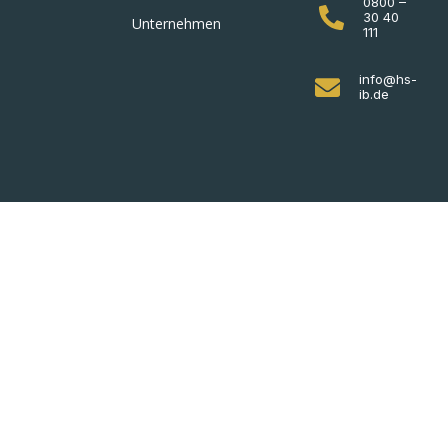
0800 –
30 40
Unternehmen
111
info@hs-
ib.de