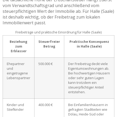
vom Verwandtschaftsgrad und anschließend vom
steuerpflichtigen Wert der Immobilie ab. Für Halle (Saale)
ist deshalb wichtig, ob der Freibetrag zum lokalen
Immobilienwert passt.
Freibeträge und praktische Einordnung für Halle (Saale)
Beziehung
Steuerfreier
Praktische Konsequenz
zum
Betrag
in Halle (Saale)
Erblasser
Ehepartner
500.000 €
Der Freibetrag deckt viele
und
Eigentumswohnungen ab.
eingetragene
Bei hochwertigen Häusern
Lebenspartner
oder sehr guten Lagen
kann trotzdem ein
steuerpflichtiger Anteil
entstehen.
Kinder und
400.000 €
Bei Einfamilienhäusern in
Stiefkinder
gefragten Stadtteilen wie
Dölau, Heide-Süd oder