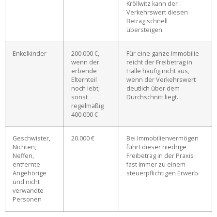
Kröllwitz kann der
Verkehrswert diesen
Betrag schnell
übersteigen.
Enkelkinder
200.000 €,
Für eine ganze Immobilie
wenn der
reicht der Freibetrag in
erbende
Halle häufig nicht aus,
Elternteil
wenn der Verkehrswert
noch lebt;
deutlich über dem
sonst
Durchschnitt liegt.
regelmäßig
400.000 €
Geschwister,
20.000 €
Bei Immobilienvermögen
Nichten,
führt dieser niedrige
Neffen,
Freibetrag in der Praxis
entfernte
fast immer zu einem
Angehörige
steuerpflichtigen Erwerb.
und nicht
verwandte
Personen