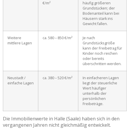
€/m²
häufig größeren
Grundstücken; der
Bodenanteil kann bei
Häusern stark ins
Gewicht fallen.
Weitere
ca. 580 – 850 €/m²
Je nach
mittlere Lagen
Grundstücksgröße
kann der Freibetrag für
Kinder noch reichen
oder bereits
überschritten werden.
Neustadt /
ca. 380 – 520 €/m²
In einfacheren Lagen
einfache Lagen
liegt der steuerliche
Wert häufiger
unterhalb der
persönlichen
Freibeträge.
Die Immobilienwerte in Halle (Saale) haben sich in den
vergangenen Jahren nicht gleichmäßig entwickelt.