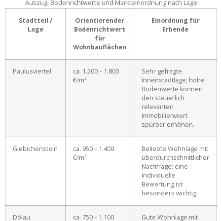
Auszug: Bodenrichtwerte und Markteinordnung nach Lage
Stadtteil /
Orientierender
Einordnung für
Lage
Bodenrichtwert
Erbende
für
Wohnbauflächen
Paulusviertel
ca. 1.200 – 1.800
Sehr gefragte
€/m²
Innenstadtlage; hohe
Bodenwerte können
den steuerlich
relevanten
Immobilienwert
spürbar erhöhen.
Giebichenstein
ca. 950 – 1.400
Beliebte Wohnlage mit
€/m²
überdurchschnittlicher
Nachfrage; eine
individuelle
Bewertung ist
besonders wichtig.
Dölau
ca. 750 – 1.100
Gute Wohnlage mit